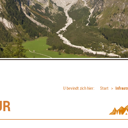
t
U bevindt zich hier:
Start
Infrast
UR