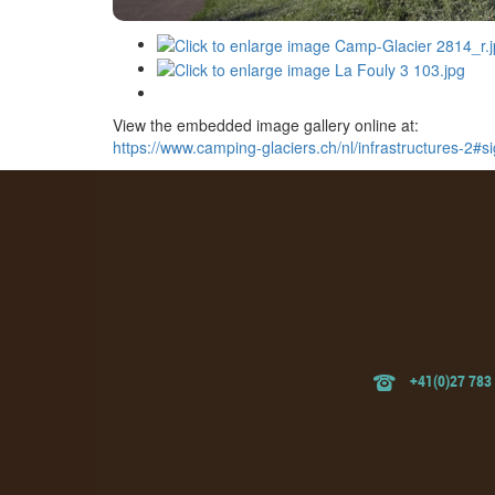
View the embedded image gallery online at:
https://www.camping-glaciers.ch/nl/infrastructures-2#
+41(0)27 783