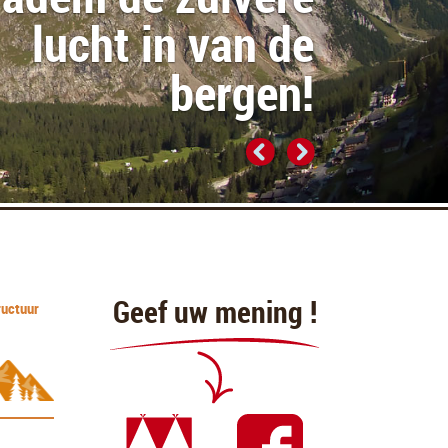
oegankelijk voor
grote caravans
Geef uw mening !
ructuur