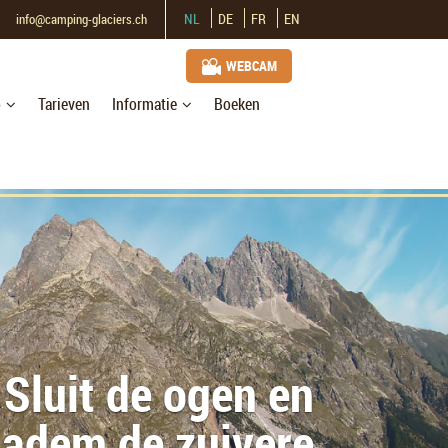
NL
DE
FR
EN
info@camping-glaciers.ch
WEBCAM
o
Tarieven
Informatie
Boeken
Probleemloos