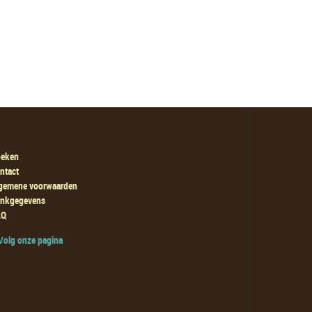
eken
ntact
gemene voorwaarden
nkgegevens
AQ
olg onze pagina