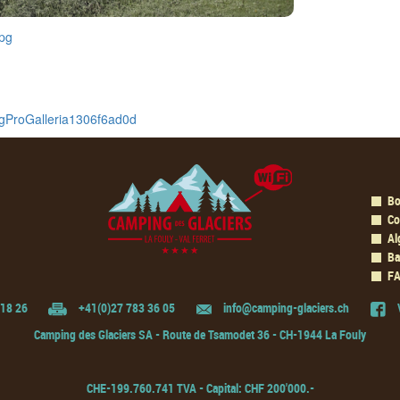
sigProGalleria1306f6ad0d
Bo
Co
Al
Ba
F
 18 26
+41(0)27 783 36 05
info@camping-glaciers.ch
V
Camping des Glaciers SA - Route de Tsamodet 36 - CH-1944 La Fouly
CHE-199.760.741 TVA - Capital: CHF 200'000.-