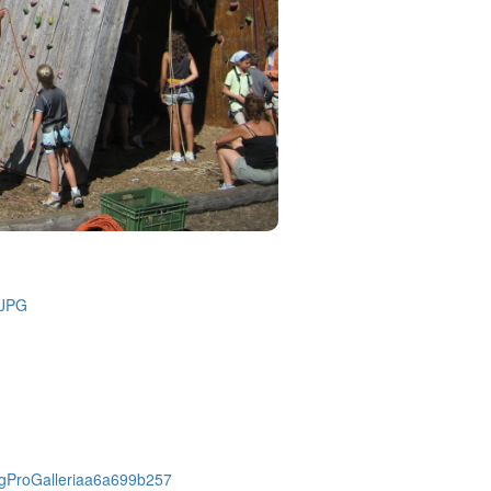
#sigProGalleriaa6a699b257