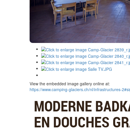
View the embedded image gallery online at:
https://www.camping-glaciers.ch/nl/infrastructures-2#
MODERNE BADK
EN DOUCHES GR