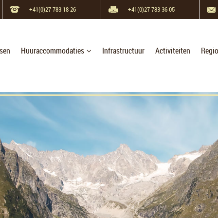
+41(0)27 783 18 26
+41(0)27 783 36 05
tsen
Huuraccommodaties
Infrastructuur
Activiteiten
Regi